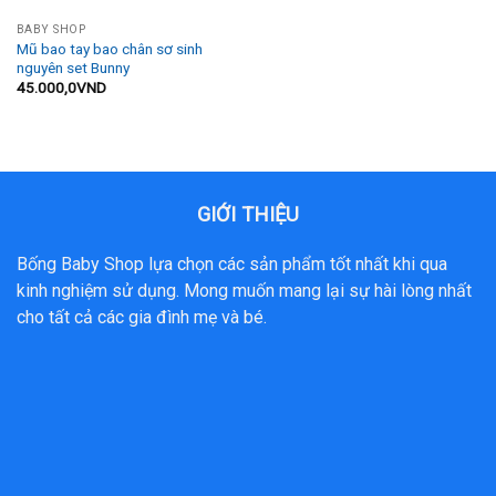
BABY SHOP
Mũ bao tay bao chân sơ sinh
nguyên set Bunny
45.000,0
VND
GIỚI THIỆU
Bống Baby Shop lựa chọn các sản phẩm tốt nhất khi qua
kinh nghiệm sử dụng. Mong muốn mang lại sự hài lòng nhất
cho tất cả các gia đình mẹ và bé.