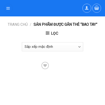
Skip
to
content
TRANG CHỦ
/
SẢN PHẨM ĐƯỢC GẮN THẺ “BAO TAY”
LỌC
Thêm
Vào
Yêu
Thích