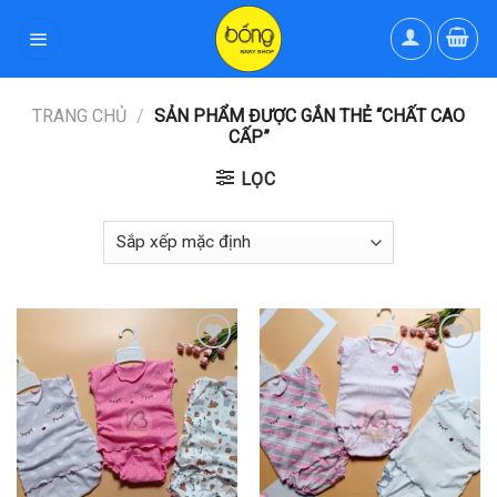
Skip
to
content
TRANG CHỦ
/
SẢN PHẨM ĐƯỢC GẮN THẺ “CHẤT CAO
CẤP”
LỌC
Thêm
Thêm
Vào
Vào
Yêu
Yêu
Thích
Thích