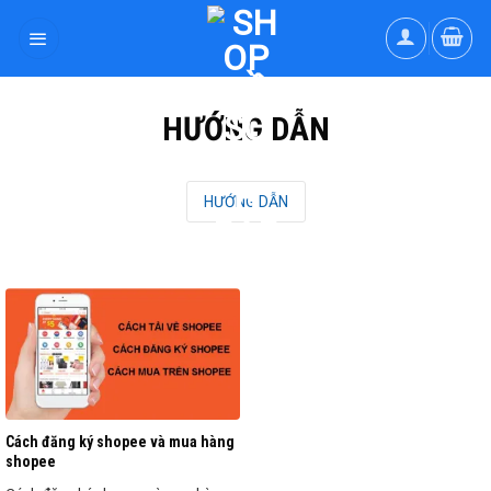
Skip
to
content
HƯỚNG DẪN
HƯỚNG DẪN
Cách đăng ký shopee và mua hàng
shopee