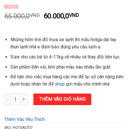
5.00
2
trên 5
Giá
Giá
65.000,0
VND
60.000,0
VND
dựa trên
gốc
hiện
đánh giá
là:
tại
65.000,0VND.
là:
Những hôm trời đổ mưa se lạnh thì mẫu hotga dài tay
60.000,0VND.
thun lạnh nhà e đảm bảo đúng yêu cầu luôn ạ
Size cho các bé từ 4-11kg về nhiều và thay đổi liên tục.
Sản phầm bền vải, khó phai màu sau nhiều lần giặt.
Để tiện cho việc mua hàng các mẹ để lại số cân nặng bên
dưới hoặc nhắn tin để
shop
gửi mẫu cho mình nha
Hotga dài tay mẫu mới số lượng
THÊM VÀO GIỎ HÀNG
Thêm Vào Yêu Thích
SKU:
HOTGALT07