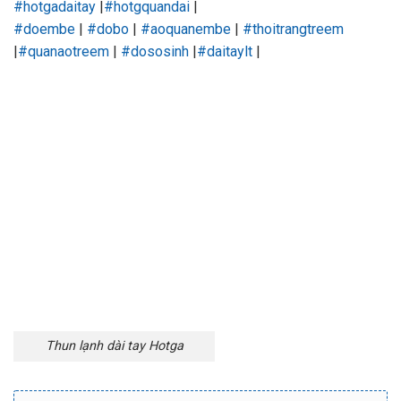
#hotgadaitay
|
#hotgquandai
|
#doembe
|
#dobo
|
#aoquanembe
|
#thoitrangtreem
|
#quanaotreem
|
#dososinh
|
#daitaylt
|
Thun lạnh dài tay Hotga