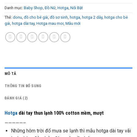
Danh mục:
Baby Shop
,
Đồ Nữ
,
Hotga
,
Nổi Bật
Thẻ:
donu
,
đồ cho bé gái
,
đồ sơ sinh
,
hotga
,
hotga 2 dây
,
hotga cho bé
gái
,
hotga dài tay
,
Hotga mau moi
,
Mẫu mới
MÔ TẢ
THÔNG TIN BỔ SUNG
ĐÁNH GIÁ (2)
Hotga
dài tay thun lạnh 100% cotton mềm, mượt
—————–
Những hôm trời đổ mưa se lạnh thì mẫu hotga dài tay vãi