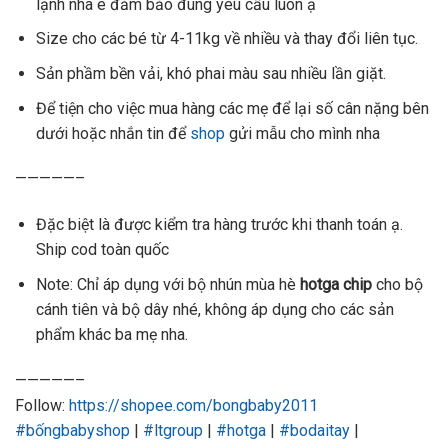
lạnh nhà e đảm bảo đúng yêu cầu luôn ạ
Size cho các bé từ 4-11kg về nhiều và thay đổi liên tục.
Sản phầm bền vải, khó phai màu sau nhiều lần giặt.
Để tiện cho việc mua hàng các mẹ để lại số cân nặng bên
dưới hoặc nhắn tin để
shop
gửi mẫu cho mình nha
—————–
Đặc biệt
là được kiểm tra hàng trước khi thanh toán ạ.
Ship cod toàn quốc
Note: Chỉ áp dụng với bộ nhún mùa hè
hotga chip
cho bộ
cánh tiên và bộ dây nhé, không áp dụng cho các sản
phẩm khác ba mẹ nha.
—————–
Follow:
https://shopee.com/bongbaby2011
#bốngbabyshop
|
#ltgroup
|
#hotga
|
#bodaitay
|