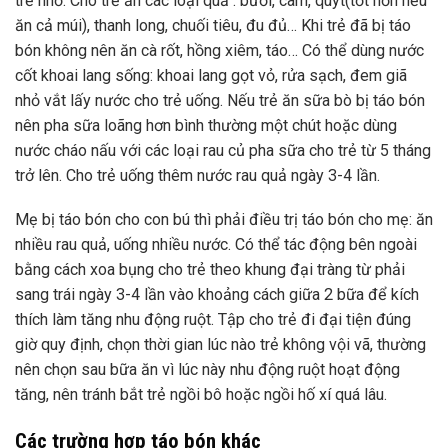
trẻ nhỏ. Cho trẻ ăn các loại quả : bưởi, cam, quýt(tốt hơn nếu
ăn cả múi), thanh long, chuối tiêu, đu đủ… Khi trẻ đã bị táo
bón không nên ăn cà rốt, hồng xiêm, táo… Có thể dùng nước
cốt khoai lang sống: khoai lang gọt vỏ, rửa sạch, đem giã
nhỏ vắt lấy nước cho trẻ uống. Nếu trẻ ăn sữa bò bị táo bón
nên pha sữa loãng hơn bình thường một chút hoặc dùng
nước cháo nấu với các loại rau củ pha sữa cho trẻ từ 5 tháng
trở lên. Cho trẻ uống thêm nước rau quả ngày 3-4 lần.
Mẹ bị táo bón cho con bú thì phải điều trị táo bón cho mẹ: ăn
nhiều rau quả, uống nhiều nước. Có thể tác động bên ngoài
bằng cách xoa bụng cho trẻ theo khung đại tràng từ phải
sang trái ngày 3-4 lần vào khoảng cách giữa 2 bữa để kích
thích làm tăng nhu động ruột. Tập cho trẻ đi đại tiện đúng
giờ quy định, chọn thời gian lúc nào trẻ không vội vã, thường
nên chọn sau bữa ăn vì lúc này nhu động ruột hoạt động
tăng, nên tránh bắt trẻ ngồi bô hoặc ngồi hố xí quá lâu.
Các trường hợp táo bón khác