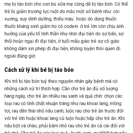
mẹ bị táo bón cho con bú sữa mẹ cũng dễ bị táo bón. Có thể
trẻ bị giảm trương lực ruột do mắc một số bệnh như: còi
xương, suy dinh dưỡng, thiếu máu…hoặc do dùng thuốc
thuốc kháng sinh giảm ho có codein. ở trẻ lớn còn chịu ảnh
hưởng của yếu tố tinh thần như nhịn đại tiện do sợ bẩn, sợ
thối hoặc ngại đi đại tiện, ở tuổi mẫu giáo trẻ sợ cô giáo
không dám xin phép đi đại tiện, không luyện thói quen đi
ngoài đúng giờ.
Cách xử lý khi bé bị táo bón
Khi trẻ bị táo bón tuỳ theo nguyên nhân gây bệnh mà có
những cách xử trí thích hợp. Cần cho trẻ ăn đủ số lượng
hàng ngày, cho trẻ ăn nhiều rau xanh và quả chín: chọn các
loại rau có tính chất nhuận tràng như rau khoai lang, mồng
tơi, rau dền thái nhỏ nấu canh, luộc rau cho trẻ ăn trước đối
với trẻ lớn hoặc khoai lang củ luộc hoặc hấp cho trẻ ăn. Khi
nấu bột và cháo, phải băm nhỏ rau cho trẻ ăn cả cái đối với