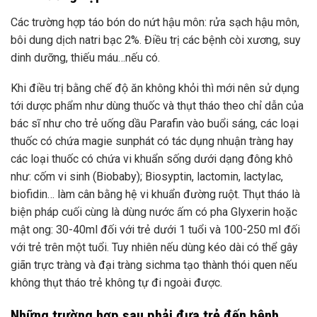
Các trường hợp táo bón do nứt hậu môn: rửa sạch hậu môn,
bôi dung dịch natri bạc 2%. Điều trị các bệnh còi xương, suy
dinh dưỡng, thiếu máu…nếu có.
Khi điều trị bằng chế độ ăn không khỏi thì mới nên sử dụng
tới dược phẩm như dùng thuốc và thụt tháo theo chỉ dẫn của
bác sĩ như cho trẻ uống dầu Parafin vào buổi sáng, các loại
thuốc có chứa magie sunphát có tác dụng nhuận tràng hay
các loại thuốc có chứa vi khuẩn sống dưới dạng đông khô
như: cốm vi sinh (Biobaby); Biosyptin, lactomin, lactylac,
biofidin… làm cân bằng hệ vi khuẩn đường ruột. Thụt tháo là
biện pháp cuối cùng là dùng nước ấm có pha Glyxerin hoặc
mật ong: 30-40ml đối với trẻ dưới 1 tuổi và 100-250 ml đối
với trẻ trên một tuổi. Tuy nhiên nếu dùng kéo dài có thể gây
giãn trực tràng và đại tràng sichma tạo thành thói quen nếu
không thụt tháo trẻ không tự đi ngoài được.
Những trường hợp sau phải đưa trẻ đến bệnh