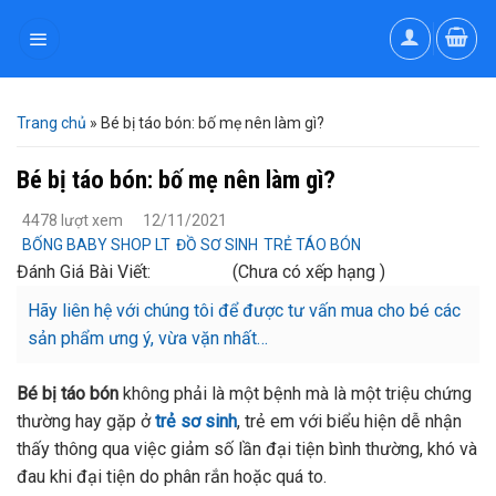
Skip
to
content
Trang chủ
»
Bé bị táo bón: bố mẹ nên làm gì?
Bé bị táo bón: bố mẹ nên làm gì?
4478 lượt xem
12/11/2021
BỐNG BABY SHOP LT
ĐỒ SƠ SINH
TRẺ TÁO BÓN
Đánh Giá Bài Viết:
(Chưa có xếp hạng )
Hãy liên hệ với chúng tôi để được tư vấn mua cho bé các
sản phẩm ưng ý, vừa vặn nhất…
Bé bị táo bón
không phải là một bệnh mà là một triệu chứng
thường hay gặp ở
trẻ sơ sinh
, trẻ em với biểu hiện dễ nhận
thấy thông qua việc giảm số lần đại tiện bình thường, khó và
đau khi đại tiện do phân rắn hoặc quá to.