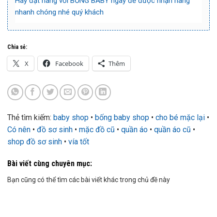
Hãy đặt hàng với
BỐNG BABY
ngay để được nhận hàng
nhanh chóng nhé quý khách
Chia sẻ:
X
Facebook
Thêm
Thẻ tìm kiếm:
baby shop
•
bống baby shop
•
cho bé mặc lại
•
Có nên
•
đồ sơ sinh
•
mặc đồ cũ
•
quần áo
•
quần áo cũ
•
shop đồ sơ sinh
•
vía tốt
Bài viết cùng chuyên mục:
Bạn cũng có thể tìm các bài viết khác trong chủ đề này