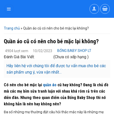
Skip
to
content
Trang chủ
»
Quần áo cũ có nên cho bé mặc lại không?
Quần áo cũ có nên cho bé mặc lại không?
BỐNG BABY SHOP LT
4904 lượt xem
10/02/2023
Đánh Giá Bài Viết:
(Chưa có xếp hạng )
Hãy liên hệ với chúng tôi để được tư vấn mua cho bé các
sản phẩm ưng ý, vừa vặn nhất…
Có nên cho bé mặc lại
quần áo
cũ hay không? Đang là chủ đề
mà các mẹ bỉm sữa tranh luận với nhau khá rôm rả trên các
diễn đàn. Nhưng theo quan điểm của Bống Baby Shop thì nó
không hẵn là nên hay không nên?
Đa số những mẹ thường đặt câu hỏi thắc mắc này là những mẹ